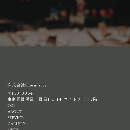
株式会社Choufarci
〒153-0064
東京都目黒区下目黒1-1-14 コノトラビル7階
TOP
ABOUT
SERVICE
GALLERY
NEWS